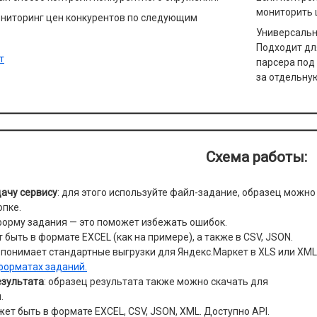
мониторить 
ниторинг цен конкурентов по следующим
Универсальн
Подходит дл
т
парсера под
за отдельную
Схема работы:
дачу сервису
: для этого используйте файл-задание, образец можно
опке.
орму задания — это поможет избежать ошибок.
 быть в формате EXCEL (как на примере), а также в CSV, JSON.
 понимает стандартные выгрузки для Яндекс.Маркет в XLS или XM
форматах заданий.
зультата
: образец результата также можно скачать для
.
ет быть в формате EXCEL, CSV, JSON, XML. Доступно API.