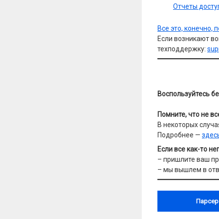
Отчеты досту
Все это, конечно, 
Если возникают во
техподдержку:
sup
Воспользуйтесь б
Помните, что не в
В некоторых случа
Подробнее —
здес
Если все как-то не
– пришлите ваш пр
– мы вышлем в от
Парсер