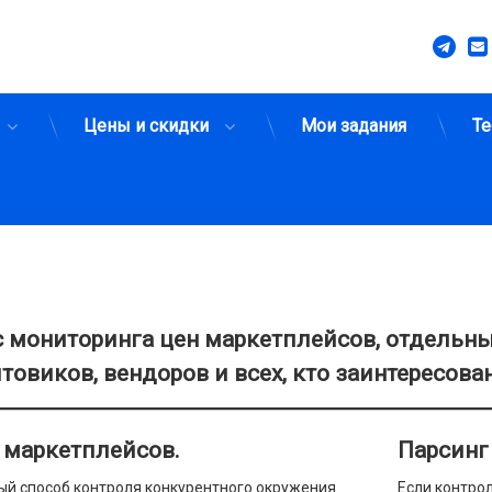
Tel
Цены и скидки
Мои задания
Те
 мониторинга цен маркетплейсов, отдельны
товиков, вендоров и всех, кто заинтересова
 маркетплейсов.
Парсинг
й способ контроля конкурентного окружения.
Если контро