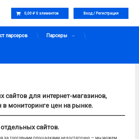
Корзина
egram
E-mail
0,00 ₽
0 элементов
Вход
/
Регистрация
Корзина пуста.
ст парсеров
Парсеры
х сайтов для интернет-магазинов,
н в мониторинге цен на рынке.
 отдельных сайтов.
ля за торговыми площадками недостаточно — мы можем