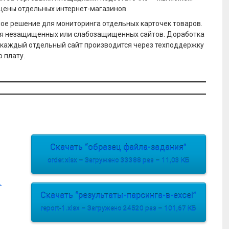
цены отдельных интернет-магазинов.
ое решение для мониторинга отдельных карточек товаров.
я незащищенных или слабозащищенных сайтов. Доработка
 каждый отдельный сайт производится через техподдержку
 плату.
Скачать “образец файла-задания”
order.xlsx – Загружено 33388 раз – 11,03 КБ
L
.
Скачать “результаты-парсинга-в-excel”
report-1.xlsx – Загружено 24520 раз – 101,67 КБ