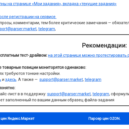
пны на странице «Мои задания», вкладка «текущие задания»
после регистрации на сервисе.
просы, комментарии, тем более критические замечания — обязате
port@parser.market
,
telegram
,
Рекомендации:
есплатным тест-драйвом:
на этой странице можно протестировать 
се товарные позиции мониторятся одинаково:
ях требуются тонкие настройки.
ь
и
здесь
. А также —
support@parser.market
,
telegram
понятно:
айс-лист в в поддержку:
support@parser.market
,
telegram
, сформул
вет заполненный по вашим данным образец файла-задания
 цен Яндекс.Маркет
Парсер цен OZON.