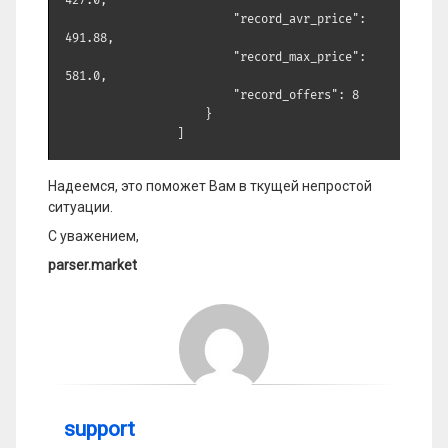
427.0,

                        "record_avr_price": 
491.88,

                        "record_max_price": 
581.0,

                        "record_offers": 8

                    }

                ]
Надеемся, это поможет Вам в ткущей непростой
ситуации.
С уважением,
parser.market
support