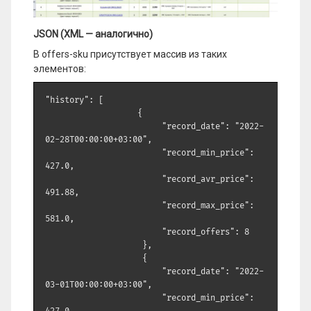
JSON (XML — аналогично)
В offers-sku присутствует массив из таких
элементов:
"history": [

                   {

                        "record_date": "2022-
02-28T00:00:00+03:00",

                        "record_min_price": 
427.0,

                        "record_avr_price": 
491.88,

                        "record_max_price": 
581.0,

                        "record_offers": 8

                    },

                    {

                        "record_date": "2022-
03-01T00:00:00+03:00",

                        "record_min_price": 